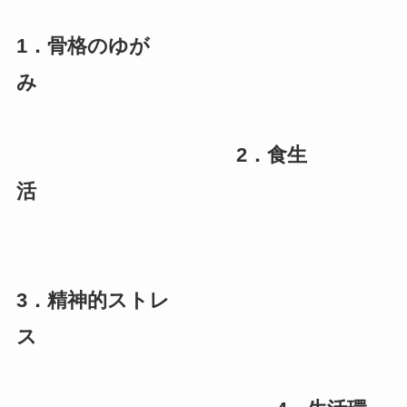
1．骨格のゆが
み
2．食生
活
3．精神的ストレ
ス