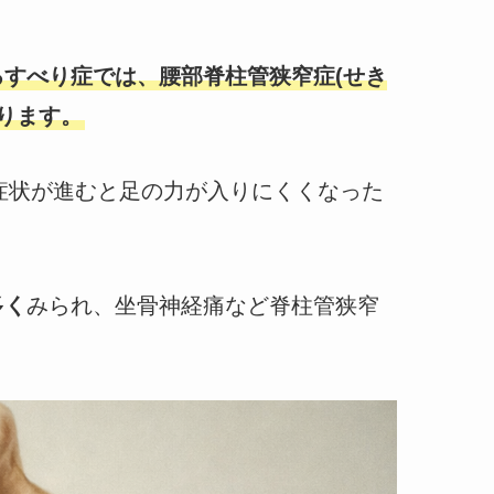
るすべり症では、腰部脊柱管狭窄症(せき
ります。
症状が進むと足の力が入りにくくなった
多く
みられ、坐骨神経痛など脊柱管狭窄