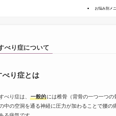
」
お悩み別メ
すべり症について
すべり症とは
すべり症は、
一般的
には椎骨（背骨の一つ一つの
の中の空洞を通る神経に圧力が加わることで腰の
ある病気です。